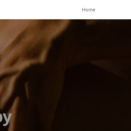
Home
py